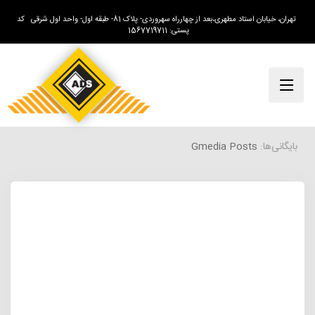
تهران، خیابان استاد مطهری،بعد از چهارراه سهروردی- پلاک 81- طبقه اول- واحد اول شرقی کد
پستی: 1567719711
بایگانی‌ها:
Gmedia Posts