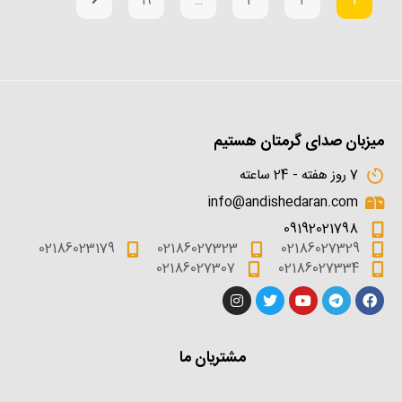
19
…
3
2
1
میزبان صدای گرمتان هستیم
7 روز هفته - 24 ساعته
info@andishedaran.com
09192021798
02186023179
02186027323
02186027329
02186027307
02186027334
مشتریان ما