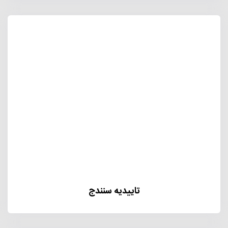
تاییدیه سنندج