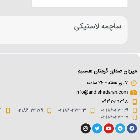
ساچمه لاستیکی
میزبان صدای گرمتان هستیم
7 روز هفته - 24 ساعته
info@andishedaran.com
09192021798
4
02186023179
02186027323
02186027329
02186027307