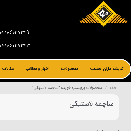
02186027329
02186027323
اندیشه داران صنعت
محصولات
اخبار و مطالب
مقالات
خانه
محصولات برچسب خورده “ساچمه لاستیکی”
ساچمه لاستیکی