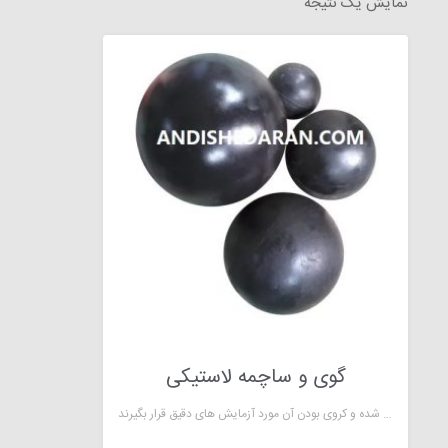
نمایش یک نتیجه
گوی و ساچمه لاستیکی
گوی لاستیکی در پمپ های دیافراگمی شیرهای اطمینان نقش آببندی را ایفا میکند.با توجه به اهمیت این گوی های لاستیکی در صنعت، باید از نظر وزن چگالی، نوع متریال استفاده شده و کروی بودن آن مورد آزمایش های دقیق قرار بگیرند.