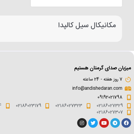
مکانیکال سیل کالپدا
میزبان صدای گرمتان هستیم
7 روز هفته - 24 ساعته
info@andishedaran.com
09192021798
4
02186023179
02186027323
02186027329
02186027307