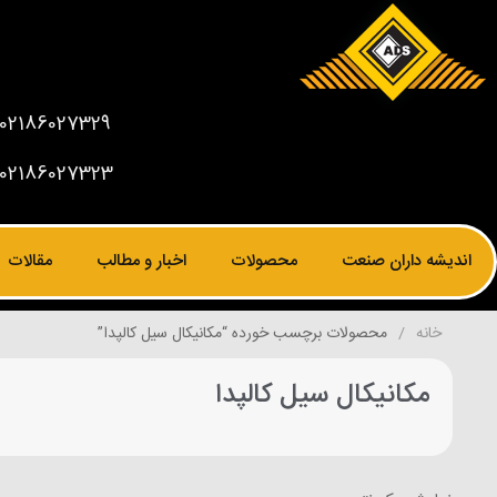
02186027329
02186027323
اندیشه داران صنعت
محصولات
اخبار و مطالب
مقالات
خانه
محصولات برچسب خورده “مکانیکال سیل کالپدا”
مکانیکال سیل کالپدا