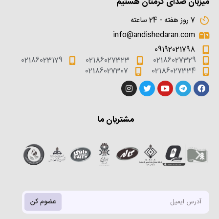
میزبان صدای گرمتان هستیم
7 روز هفته - 24 ساعته
info@andishedaran.com
09192021798
02186023179
02186027323
02186027329
02186027307
02186027334
مشتریان ما
عضوم کن