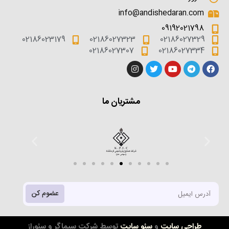
info@andishedaran.com
09192021798
02186023179
02186027323
02186027329
02186027307
02186027334
مشتریان ما
عضوم کن
طراحی سایت
و
سئو سایت
توسط شرکت سیماگر و سئوراز