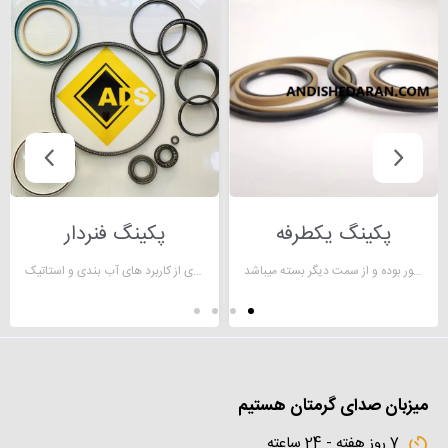
پکینگ یکطرفه
پکینگ فنردار
پکینگ یکطرفه همانطور که از نامش پیداست از یکطرف شیارخور بوده و از سمت دیگر بسته میباشد .
پکینگ فنردار ضروری برای طیف گسترده ای از کاربرد های آب بندی و استاتیک
میزبان صدای گرمتان هستیم
7 روز هفته - 24 ساعته