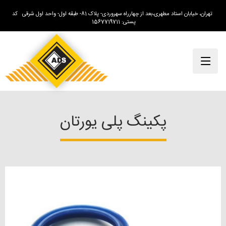
تهران، خیابان استاد مطهری،بعد از چهارراه سهروردی- پلاک 81- طبقه اول- واحد اول شرقی کد
پستی: 1567719711
پکینگ پلی یورتان