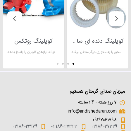
کوپلینگ دنده ای سایز 280
کوپلینگ روتکس
کوپلینگ دنده ای تجهیزی است که حرکت دورانی یک محور را به محوری دیگر منتقل میکند
کوپلینگ روتکس جزو محصولات با کیفیت است که هم در صنایع سنگین به کار گرفته می شود و هم در مصارف عمومی می تواند نیازهای کاربران را پاسخ بدهد.
میزبان صدای گرمتان هستیم
7 روز هفته - 24 ساعته
info@andishedaran.com
09192021798
02186023179
02186027323
02186027329