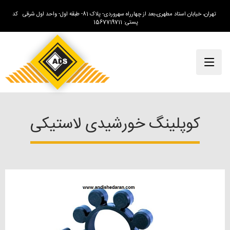
تهران، خیابان استاد مطهری،بعد از چهارراه سهروردی- پلاک 81- طبقه اول- واحد اول شرقی کد
پستی: 1567719711
کوپلینگ خورشیدی لاستیکی