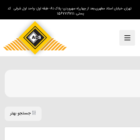
تهران، خیابان استاد مطهری،بعد از چهارراه سهروردی- پلاک 81- طبقه اول- واحد اول شرقی کد
پستی: 1567719711
جستجو بهتر