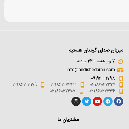
میزبان صدای گرمتان هستیم
7 روز هفته - 24 ساعته
info@andishedaran.com
09192021798
02186023179
02186027323
02186027329
02186027307
02186027334
مشتریان ما