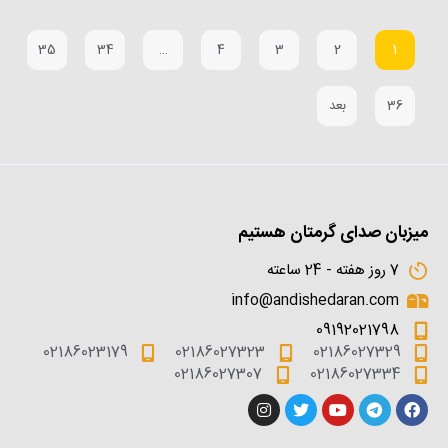
35
34
…
4
3
2
1
36
بعد
میزبان صدای گرمتان هستیم
7 روز هفته - 24 ساعته
info@andishedaran.com
09192021798
02186023179
02186027323
02186027329
02186027307
02186027334