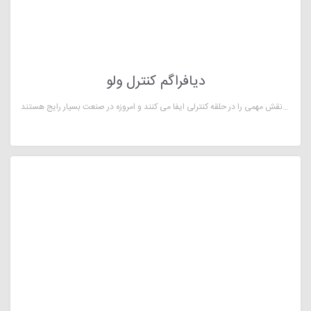
دیافراگم کنترل ولو
کنترل ولو یکی از تجهیزات ابزاردقیق است که برای تنظیم جریان سیالات در صنعت استفاده می شود. کنترل ولو ها به عنوان یک عنصر نهایی نقش مهمی را در حلقه کنترلی ایفا می کنند و امروزه در صنعت بسیار رایج هستند.