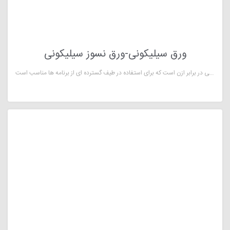
ورق سیلیکونی-ورق نسوز سیلیکونی
ورق سیلیکونی یک نوع لاستیک تمیز و بدون بو بوده که جر لاستیک های سبز می باشد و ورقی مقرون به صرفه است. به دلیل سهولت ساخت و شکل دهی که این مواد ارائه می دهند؛معمولاً در صنعت استفاده می شود. روکش لاستیکی سیلیکون محدوده دمای کاری عالی را از -60 تا 225 درجه سانتی گراد ارائه می دهد. همچنین دارای مقاومت عالی در برابر ازن است که برای استفاده در طیف گسترده ای از برنامه ها مناسب است.