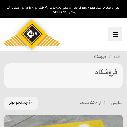
تهران، خیابان استاد مطهری،بعد از چهارراه سهروردی- پلاک 81- طبقه اول- واحد اول شرقی کد
پستی: 1567719711
خانه
فروشگاه
فروشگاه
نمایش 1–16 از 566 نتیجه
جستجو بهتر