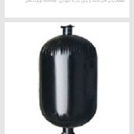
کوپلینگ‌های normex– انعطاف‌پذیر، قابل‌اعتماد و بدون نیاز به نگهداری