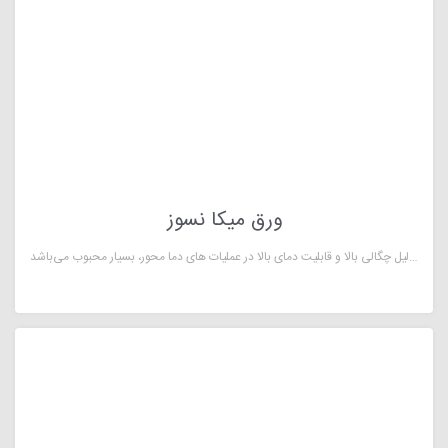
ورق میکا نسوز
ورق میکا نسوز میکا، یک ماده معدنی طبیعی است که به‌شکل ورقه­ های نازک وجود دارد. این ماده معدنی دارای غلظت­ های متفاوتی از پتاسیم، آلومینیوم، آهن، منیزیم و آب است. به‌دلیل چگالی بالا و قابلیت­ دمای بالا در عملیات­ های دما محور، بسیار محبوب می‌باشد.