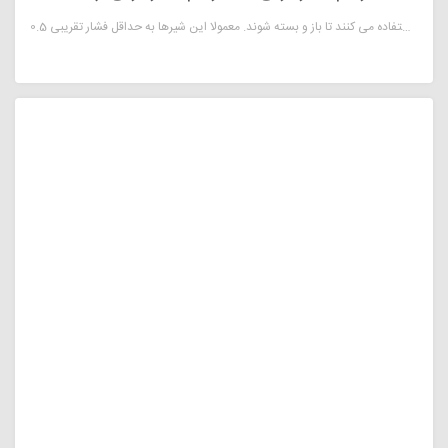
دیافراگم شیر برقی این مدل شیر برقی با توجه به مکانیزم عملکرد آن به شیر برقی با عملکرد غیرمستقیم (پایلوت) معروف است. شیرهای الکتریکی با عملکرد غیر مستقیم (که معمولا به نام شیرهای با عملکرد پایلوت نامیده میشوند) از اختلاف فشار سیال، دو طرف شیر استفاده می کنند تا باز و بسته شوند. معمولا این شیرها به حداقل فشار تقریبی 0.5bar نیاز دارند.