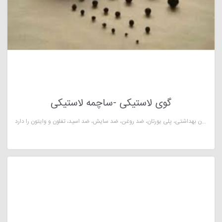
گوی لاستیکی -ساچمه لاستیکی
گوی لاستیکی (توپک یا ساچمه لاستیکی) وظیفه آب‌بندی در پمپ دیافراگم شیرهای اطمینان و سوپاپ‌ها را دارد و با توجه به نقش مهم و حساس آن در مکان‌های صنعتی تمامی موارد مربوط به این قطعه کروی شکل از قبیل تولید، وزن، چگالی، متریال، ظاهر و ابعاد باید به صورت دقیق محاسبه گردد. شرکت لاستیک سازی دوام پارت آریا توانایی تولید انواع گوی و توپک لاستیکی پمپ‌های دیافراگمی در ابعاد مختلف و متریال هایی از قبیل: سیلیکون بهداشتی، پلی یورتان، ضد روغن، ضد سایش، ضد اسید، تفلون و وایتون را دارد.