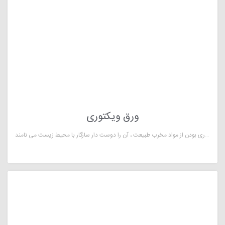
ورق ویکتوری
ورق ویکتوری یکی از معدود ورق هایی است که با چگالی بالا تولید می شود. به دلیل استفاده از الیاف سلولوزی در ساختار این محصول و عاری بودن از مواد مخرب طبیعت ، آن را دوست دار سازگار با محیط زیست می نامند .