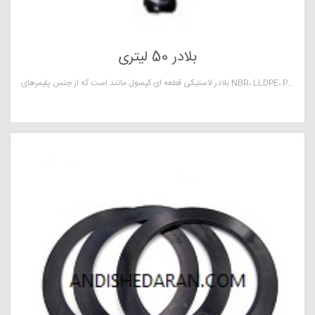
بلادر 50 لیتری
بلادر لاستیکی قطعه ای کپسول مانند است که از جنس پلیمرهای NBR، LLDPE، PVC و یا TPU بوده و در سیستم های تحت فشار برای کنترل نوسانات شبکه و همسان سازی فشار آن مورد استفاده واقع می‌شود.