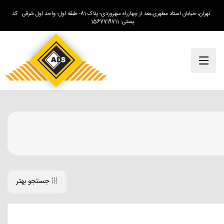
تهران، خیابان استاد مطهری،بعد از چهارراه سهروردی- پلاک 81- طبقه اول- واحد اول شرقی کد
پستی: 1567719711
جستجو بهتر