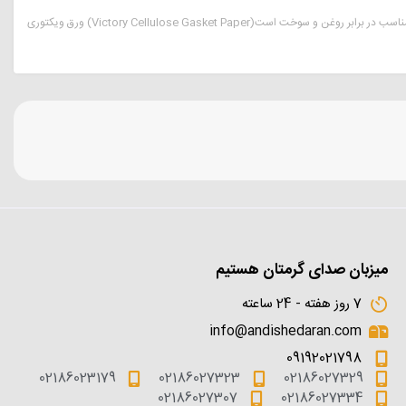
میزبان صدای گرمتان هستیم
7 روز هفته - 24 ساعته
info@andishedaran.com
09192021798
02186023179
02186027323
02186027329
02186027307
02186027334