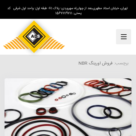
تهران، خیابان استاد مطهری،بعد از چهارراه سهروردی- پلاک 81- طبقه اول- واحد اول شرقی کد
پستی: 1567719711
برچسب:
فروش اورینگ NBR