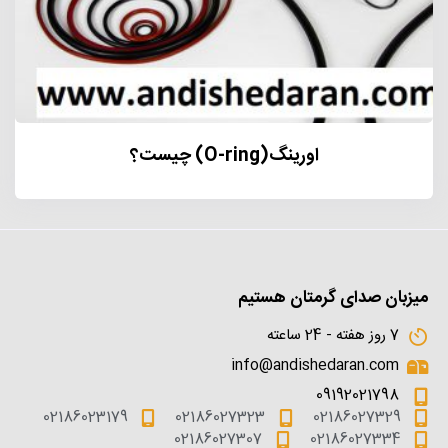
اورینگ(O-ring) چیست؟
میزبان صدای گرمتان هستیم
7 روز هفته - 24 ساعته
info@andishedaran.com
09192021798
02186023179
02186027323
02186027329
02186027307
02186027334