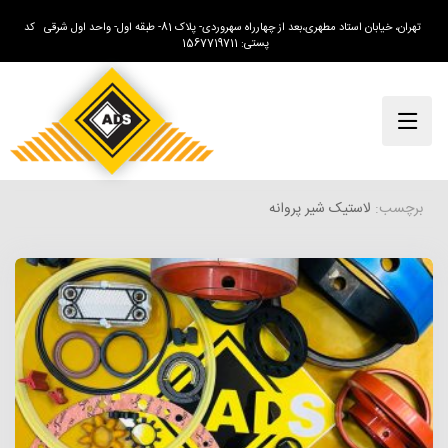
تهران، خیابان استاد مطهری،بعد از چهارراه سهروردی- پلاک 81- طبقه اول- واحد اول شرقی کد
پستی: 1567719711
برچسب:
لاستیک شیر پروانه