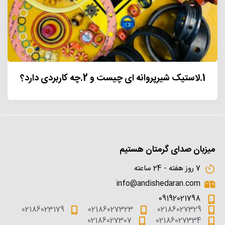
1.لاستیک شیرپروانه ای چیست و 2.چه کاربردی دارد؟
میزبان صدای گرمتان هستیم
7 روز هفته - 24 ساعته
info@andishedaran.com
09192021798
02186023179
02186027323
02186027329
02186027307
02186027334