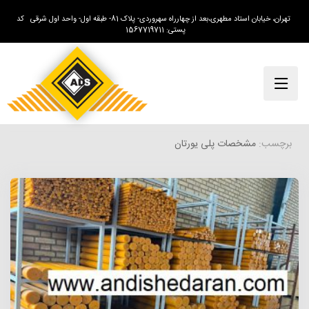
تهران، خیابان استاد مطهری،بعد از چهارراه سهروردی- پلاک 81- طبقه اول- واحد اول شرقی کد
پستی: 1567719711
برچسب:
مشخصات پلی یورتان