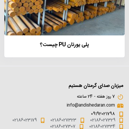
پلی یورتان PU چیست؟
میزبان صدای گرمتان هستیم
7 روز هفته - 24 ساعته
info@andishedaran.com
09192021798
02186023179
02186027323
02186027329
02186027307
02186027334