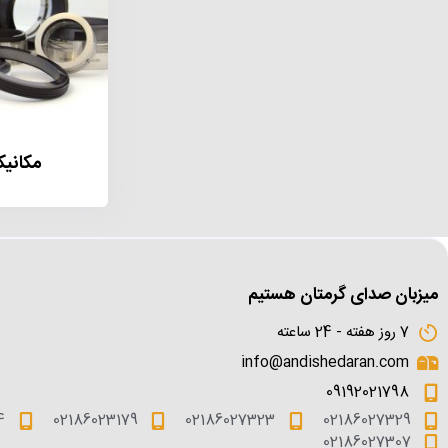
مکانی
میزبان صدای گرمتان هستیم
7 روز هفته - 24 ساعته
info@andishedaran.com
09192021798
4
02186023179
02186027323
02186027329
02186027307