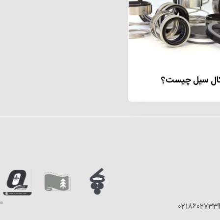
کال سیل چیست؟
0218602733