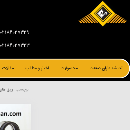
02186027329
02186027323
اندیشه داران صنعت
محصولات
اخبار و مطالب
مقالات
برچسب:
ورق های 