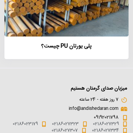
پلی یورتان PU چیست؟
میزبان صدای گرمتان هستیم
7 روز هفته - 24 ساعته
info@andishedaran.com
09192021798
02186023179
02186027323
02186027329
02186027307
02186027334