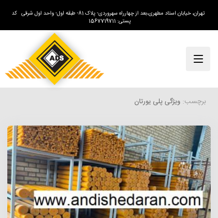
تهران، خیابان استاد مطهری،بعد از چهارراه سهروردی- پلاک 81- طبقه اول- واحد اول شرقی کد
پستی: 1567719711
برچسب:
ویژگی پلی یورتان