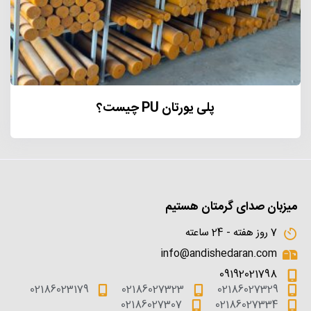
پلی یورتان PU چیست؟
میزبان صدای گرمتان هستیم
7 روز هفته - 24 ساعته
info@andishedaran.com
09192021798
02186023179
02186027323
02186027329
02186027307
02186027334