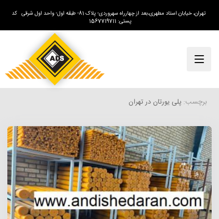
تهران، خیابان استاد مطهری،بعد از چهارراه سهروردی- پلاک 81- طبقه اول- واحد اول شرقی کد
پستی: 1567719711
برچسب:
پلی یورتان در تهران