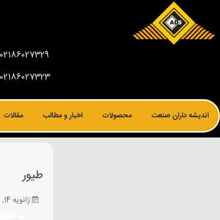
02186027329
02186027323
اندیشه داران صنعت
محصولات
اخبار و مطالب
مقالات
طیور
ژانویه 14, 2023