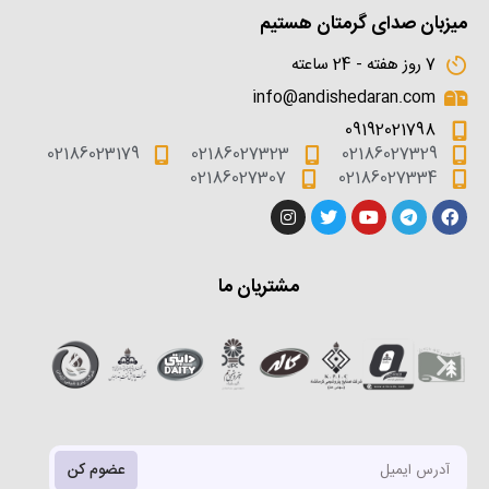
میزبان صدای گرمتان هستیم
7 روز هفته - 24 ساعته
info@andishedaran.com
09192021798
02186023179
02186027323
02186027329
02186027307
02186027334
مشتریان ما
عضوم کن