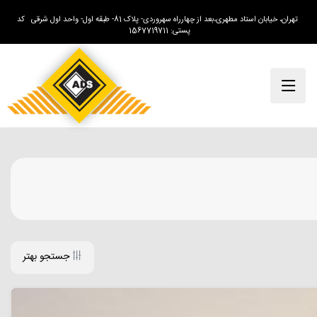
تهران، خیابان استاد مطهری،بعد از چهارراه سهروردی- پلاک 81- طبقه اول- واحد اول شرقی کد
پستی: 1567719711
جستجو بهتر