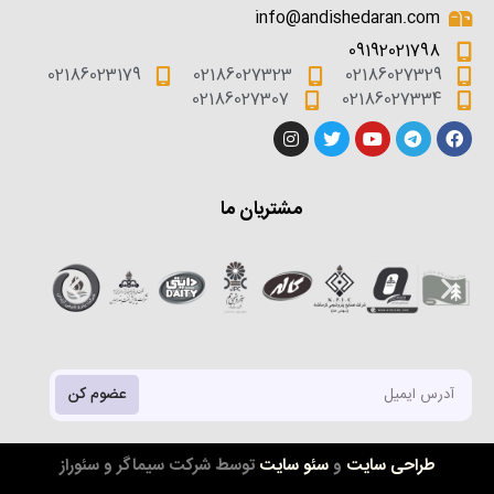
info@andishedaran.com
09192021798
02186023179
02186027323
02186027329
02186027307
02186027334
مشتریان ما
عضوم کن
طراحی سایت
و
سئو سایت
توسط شرکت سیماگر و سئوراز