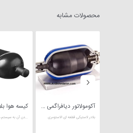
محصولات مشابه
آکومولاتور دیافراگمی EPE
بلادر لاستیکی قطعه ای الاستومری
هدف اصلی از نصب آکومولاتور هیدرولیکی یا پنوماتیکی، ذخیره سیال و بازگرداندن آن به سیستم، در مواقع لزوم است.