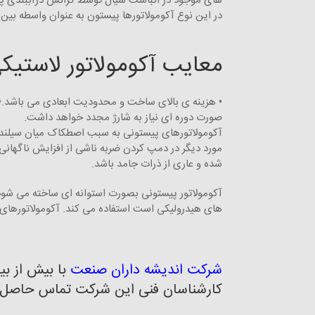
های موجود در انباشت سیال توسط گرانش درآببندی پی
در این نوع آکومولاتورها پیستون به عنوان واسطه بین گ
معایب آکومولاتور لاستیک
• هزینه ی بالای ساخت و محدودیت ابعادی می باشد.• د
صورت دوره ای نیاز به شارژ مجدد خواهد داشت.
آکومولاتورهای پیستونی به سبب اصطکاک میان سیلندر آ
مورد دیگر در دمپ کردن ضربه ناشی از افزایش ناگهانی ف
شده و عاری از ذرات جامد باشد.
آکومولاتور پیستونی بصورت استوانه ای ساخته می شود و
های هیدرولیکی است استفاده می کند. آکومولاتورهای پی
شرکت اندیشه داران صنعت
با بیش از بی
کارشناسان فنی این شرکت تماس حاصل ف