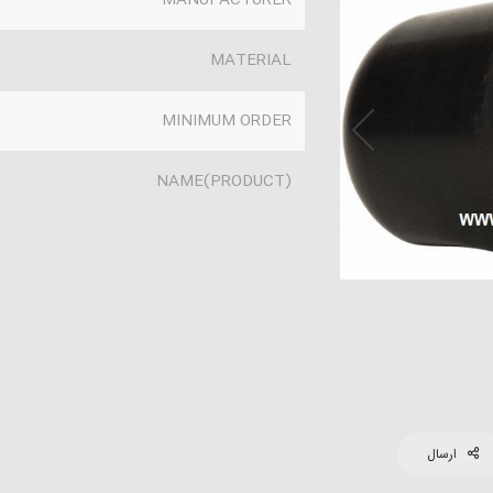
MANUFACTURER
MATERIAL
MINIMUM ORDER
(PRODUCT)NAME
ارسال