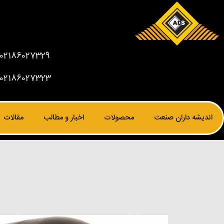
02186027329
02186027323
اندیشه داران صنعت
محصولات
اخبار و مطالب
مقالات