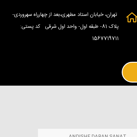
تهران، خیابان استاد مطهری،بعد از چهارراه سهروردی-
پلاک 81- طبقه اول- واحد اول شرقی کد پستی:
1567719711
ANDISHE DARAN SANAT