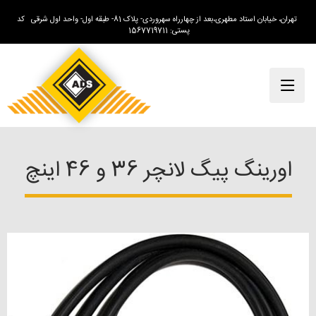
تهران، خیابان استاد مطهری،بعد از چهارراه سهروردی- پلاک 81- طبقه اول- واحد اول شرقی کد
پستی: 1567719711
اورینگ پیگ لانچر 36 و 46 اینچ