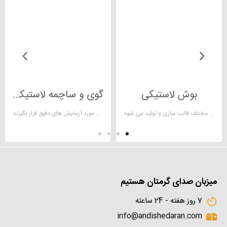
بوش لاستیکی
گوی و ساچمه لاستیکی
بوش لاستیکی: به نوعی استوانه لاستیکی گفته می شود که یا به صورت بوش پلی یورتان و یا به صورت بوش لاستیکی ضد سایش در ابعاد مختلف قالب سازی و تولید می شود.
گوی لاستیکی در پمپ های دیافراگمی شیرهای اطمینان نقش آببندی را ایفا میکند.با توجه به اهمیت این گوی های لاستیکی در صنعت، باید از نظر وزن چگالی، نوع متریال استفاده شده و کروی بودن آن مورد آزمایش های دقیق قرار بگیرند.
میزبان صدای گرمتان هستیم
7 روز هفته - 24 ساعته
info@andishedaran.com