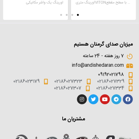
اورینگ متریVITONبا سطح مقطع O برای متصل نمودن دو قطعه در کنار هم استفاده می شود. در صنایع مختلف از جمله صنایع نفت و گاز، صنایع پتروشیمی ، پالایشگاهها ، صنایع لاستیک سازی ، اتصالات در مصارف آب و فاضلاب، خودرو , و… کاربرد دارد .
اورینگ یک واشر مکانیکی
میزبان صدای گرمتان هستیم
7 روز هفته - 24 ساعته
info@andishedaran.com
09192021798
02186023179
02186027323
02186027329
02186027307
02186027334
مشتریان ما