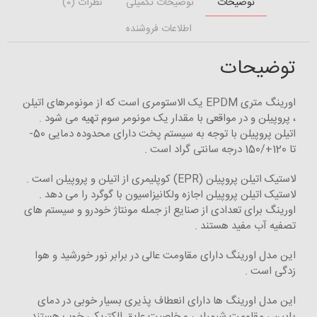
توضیحات
توضیحات تکمیلی
نظرات (0)
اطلاعات فروشنده
توضیحات
اورینگ متری EPDM یک الاستومری است که از مونومرهای اتیلن
، پروپیلن و در مواقعی با مقدار یک مونومر سوم تهیه می شود .
اتیلن پروپیلن با توجه به سیستم پخت دارای محدوده دمایی 50-
تا 120+/150 درجه سانتی گراد است .
لاستیک اتیلن پروپیلن (EPR) کوپلیمری از اتیلن و پروپیلن است .
لاستیک اتیلن پروپیلن اجازه ولکانیزاسیون با گوگرد را می دهد .
اورینگ برای تعدادی از صنایع از جمله مونتاژ خودرو و سیستم های
تصفیه آب مفید هستند .
این مدل اورینگ دارای مقاومت عالی در برابر نور خورشید و هوا
زدگی است .
این مدل اورینگ ها دارای انعطاف پذیری بسیار خوبی در دمای
پایین ، مقاومت شیمیایی و خاصیت عایق الکتریکی خوب هستند .