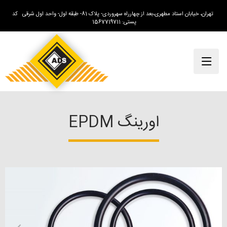
تهران، خیابان استاد مطهری،بعد از چهارراه سهروردی- پلاک 81- طبقه اول- واحد اول شرقی کد
پستی: 1567719711
اورینگ EPDM