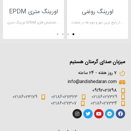
اورینگ روغنی
اورینگ متری EPDM
اورینگ یکی از رایج ترین مهر و موم ها در صنعت
اورینگ متری EPDM دارای تنوع قابل تشخیص فلزی
میزبان صدای گرمتان هستیم
7 روز هفته - 24 ساعته
info@andishedaran.com
09192021798
02186023179
02186027323
02186027329
02186027307
02186027334