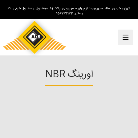
تهران، خیابان استاد مطهری،بعد از چهارراه سهروردی- پلاک 81- طبقه اول- واحد اول شرقی کد
پستی: 1567719711
اورینگ NBR