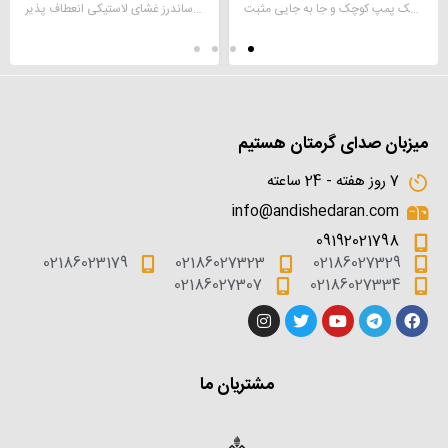
دیافراگم پمپ دوزینگ یک پمپ کوچک و جا به جایی مثبت
دیافراگم ولو ساندرز غشای لاستیکی انعطاف پذیر
میزبان صدای گرمتان هستیم
7 روز هفته - 24 ساعته
info@andishedaran.com
09192021798
02186023179
02186027323
02186027329
02186027307
02186027334
مشتریان ما