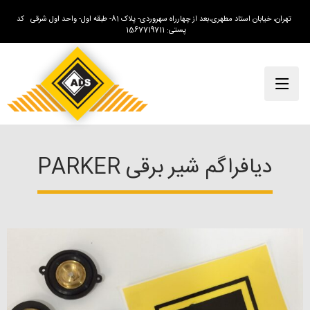
تهران، خیابان استاد مطهری،بعد از چهارراه سهروردی- پلاک 81- طبقه اول- واحد اول شرقی کد
پستی: 1567719711
دیافراگم شیر برقی PARKER