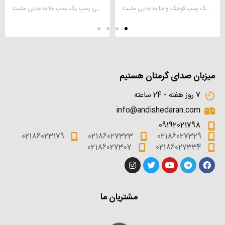
دیافراگم پمپ دوزینگ یک پمپ کوچک و جا به جایی مثبت
دیافراگم لاستیکی پمپ یک پمپ جا به جایی مثبت
میزبان صدای گرمتان هستیم
7 روز هفته - 24 ساعته
info@andishedaran.com
09192021798
02186023179
02186027323
02186027329
02186027307
02186027334
مشتریان ما