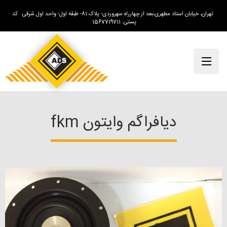
تهران، خیابان استاد مطهری،بعد از چهارراه سهروردی- پلاک 81- طبقه اول- واحد اول شرقی کد
پستی: 1567719711
دیافراگم وایتون fkm