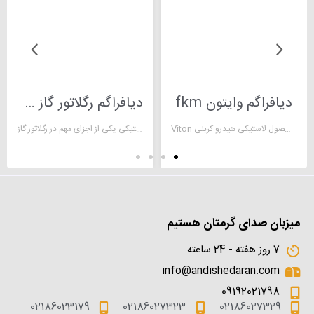
دیافراگم وایتون fkm
دیافراگم رگلاتور گاز صنعتی
Viton یک محصول لاستیکی هیدرو کربنی
دیافراگم لاستیکی یکی از اجزای مهم در رگلاتور گاز
میزبان صدای گرمتان هستیم
7 روز هفته - 24 ساعته
info@andishedaran.com
09192021798
02186023179
02186027323
02186027329