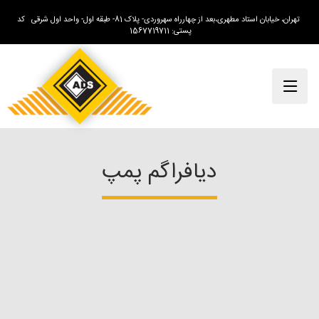
تهران، خیابان استاد مطهری،بعد از چهارراه سهروردی- پلاک 81- طبقه اول- واحد اول شرقی کد
پستی: 1567719711
دیافراگم پمپ