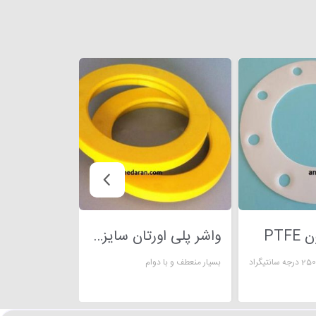
PTF
واشر پلی اورتان سایز 500*500
بسیار منعطف و با دوام