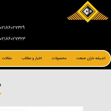
02186027329
02186027323
اندیشه داران صنعت
محصولات
اخبار و مطالب
مقالات
س