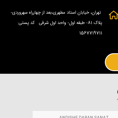
تهران، خیابان استاد مطهری،بعد از چهارراه سهروردی-
پلاک 81- طبقه اول- واحد اول شرقی کد پستی:
1567719711
ANDISHE DARAN SANAT