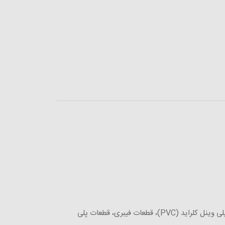
این شرکت قادر به تولید انواع قطعات پلیمری مانند قطعات پلی آمید (PA)، پلی پروپیلن (PP)، مفتول پلی اوکسی متیلن (POM)، پلی وینل کلراید (PVC)، قطعات فیبری، قطعات پلی