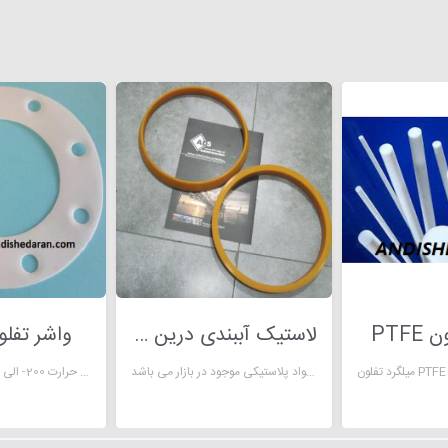
PTFE
لاستیک آببندی درین یاتاقان توربین
واشر تفلون E
پلی یورتان یکی از پر کاربردترین مواد پلاستیکی موجود در بازار می باشد
تحمل حرارت 200- الی 250 درجه سانتیگراد