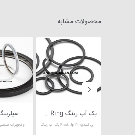
محصولات مشابه
بک آپ رینگ Back Up Ring
سیلرینگ 
بک آپ رینگ Back Up Ringکه یک قطعه نگهدارنده اورینگ می باشند و در فشار بالا کاربرد دارند در هردو حالت استاتیکی و دینامیکی بر روی اورینگ ها قرار میگیرند و از خوردگی انها جلوگیری می کنند .
رینگ های پلیمری یا رینگ تفلونی ، رینگ ها یا قطعاتی هستند که جهت آب بندی شیرها ، آب بندی سیلندر و پیستون ها و تجهیزات صنعتی که فشار زیاد دارند