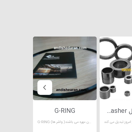
واشر گرافویل Graphoil washer
G-RING
G-RING (واشر ها )حلقه های فلزی یا پلیمری هستند که در اتصالات و صنعت کاربرد دارند، و برای افزایش اصطحکاک بین پیچ و قطعه متصل شده استفاده می گردند، که باعث جلوگیری از باز شدن مهره می باشند.