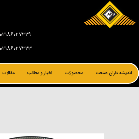
02186027329
02186027323
اندیشه داران صنعت
محصولات
اخبار و مطالب
مقالات