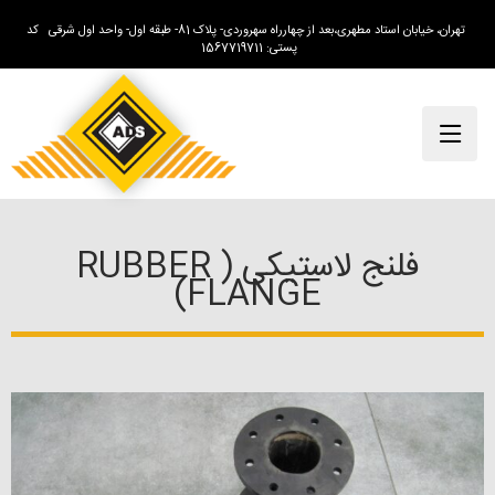
تهران، خیابان استاد مطهری،بعد از چهارراه سهروردی- پلاک 81- طبقه اول- واحد اول شرقی کد
پستی: 1567719711
فلنج لاستیکی ( RUBBER
FLANGE)