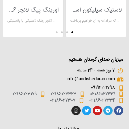
لاستیک سیلیکون اسفنجی
اورینگ پیگ لانچر 36 و 46 اینچ
لاستیک سیلیکون اسفنجی، از سیلیکون که یک ماده‌ی انعطاف‌پذیر و حیرت‌انگیز است، تهیه می‌شود. سیلیکون دارای زنجیره‌ای تکرار شونده از اتم‌های اکسیژن و سیلیسیم است که با گازهای دیگر همچون کربن و هیدروژن ترکیب می‌شوند. سیلیکون‌ها امروزه کاربردهای فراوانی در میان مردم پیدا کرده‌اند. از ساخت لوازم تزیینی گرفته تا صنعت مواد غذایی، چاپ، رزین، ساخت عایق حرارتی و برودتی همه از آن استفاده می‌کنند. اما آن‌چه که در این مقاله مورد بحث ماست لاستیک سیلیکون اسفنجی است که در ادامه به آن خواهیم پرداخت
اورینگ پیگ لانچر رینگ لاستیکی یا پلاستیکی
میزبان صدای گرمتان هستیم
7 روز هفته - 24 ساعته
info@andishedaran.com
09192021798
02186023179
02186027323
02186027329
02186027307
02186027334