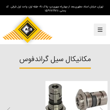
تهران، خیابان استاد مطهری،بعد از چهارراه سهروردی- پلاک 81- طبقه اول- واحد اول شرقی کد
پستی: 1567719711
مکانیکال سیل گراندفوس