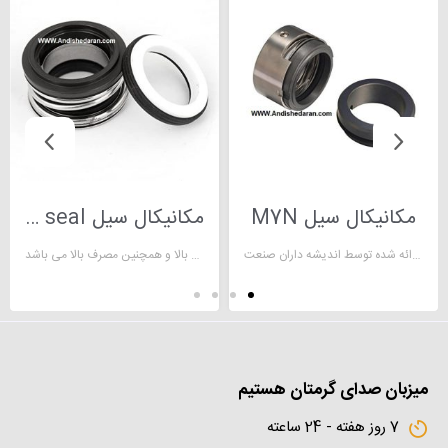
مکانیکال سیل M7N
مکانیکال سیل mechanical seal
مکانیکال سیل کنترل نشتی ارائه شده توسط اندیشه داران صنعت
مکانیکال سیل، از جمله قطعات دارای ایمنی بالا و همچنین مصرف بالا می باشد
میزبان صدای گرمتان هستیم
7 روز هفته - 24 ساعته