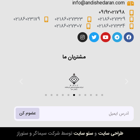
info@andishedaran.com
09192021798
02186023179
02186027323
02186027329
02186027307
02186027334
مشتریان ما
عضوم کن
طراحی سایت
و
سئو سایت
توسط شرکت سیماگر و سئوراز