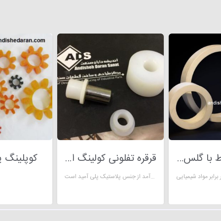
تفلون مخلوط با گلس teflon glass mixture
قرقره تفلونی کولینگ اکسترودر
کوپلینگ پ
قرقره تفلونی کولینگ اکسترودر ، محصولی بسیار کارآمد از جنس پلاستیک پلی آمید است.