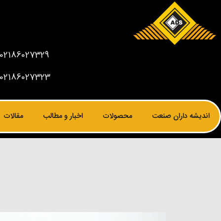
02186027329
02186027323
اندیشه داران صنعت
محصولات
اخبار و مطالب
مقالات