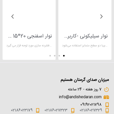
نوار سیلیکونی -کاربرد نوار سیلیکونی
نوار اسفنجی 20*15 سفید
نوار سیلیکونی واشر یک نوع مواد پلیمری است که به صورت نوارهای باریک و انعطاف‌پذیر تولید می‌شود و از سیلیکون ساخته می‌شود. این نوارها اغلب به صورت مهره‌ها یا حلقه‌های پهن تولید می‌شوند و در مکان‌هایی که نیاز به عایق‌بندی و درزگیری برای محافظت در برابرنفوذ سیالات مایع و گازها داریم، به کار می‌روند. به عبارت دیگر، نوار سیلیکونی واشر برای ایجاد انطباق و ایجاد درزهای هوایی یا آبیبا دو سطح متمایز استفاده می‌شود
نوار اسفنجی 20*15 سفید به دلیل حرارت بالا، مقاومت در برابر فشرده سازی مورد توجه قرار می گیرد
میزبان صدای گرمتان هستیم
7 روز هفته - 24 ساعته
info@andishedaran.com
09192021798
02186023179
02186027323
02186027329