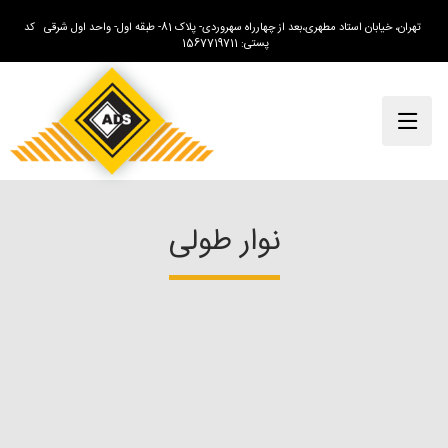
تهران، خیابان استاد مطهری،بعد از چهارراه سهروردی- پلاک 81- طبقه اول- واحد اول شرقی کد
پستی: 1567719711
نوار طولی