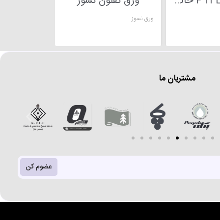
ورق تفلون PTFE خالص
ورق تفلون نسوز
ورق نسوز
مشتریان ما
عضوم کن