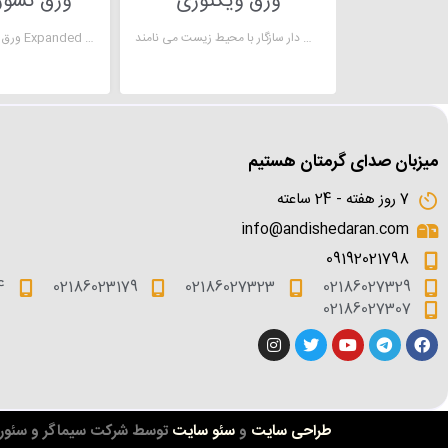
ورق ویکتوری
ورق نسوز
ورق ویکتوری یکی از معدود ورق هایی است که با چگالی بالا تولید می شود. به دلیل استفاده از الیاف سلولوزی در ساختار این محصول و عاری بودن از مواد مخرب طبیعت ، آن را دوست دار سازگار با محیط زیست می نامند .
ورق نسوز گرافیت خالص Expanded Graphite Sheet از 100٪ گرافیت قابل انعطاف خالص ساخته شده است. مقاومت بسیار عالی برای درجه حرارت بالا است و عایق خوب برای فلزات می باشد.
میزبان صدای گرمتان هستیم
7 روز هفته - 24 ساعته
info@andishedaran.com
09192021798
4
02186023179
02186027323
02186027329
02186027307
طراحی سایت
و
سئو سایت
توسط شرکت سیماگر و سئورا