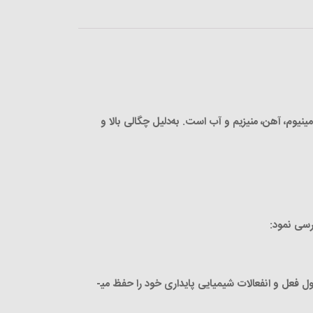
نیوم، آهن، منیزیم و آب است. به‌دلیل چگالی بالا و
رسی نمود:
این ماده، یک کانی پایدار است. میکا با آب، قلیاها، اسیدها، روغن‌ها و … واکنش نشان نمی­دهد. از آنجایی که ورق نسوز میکا در طول فعل و انفعالات شیمیایی پایداری خود را حفظ می­