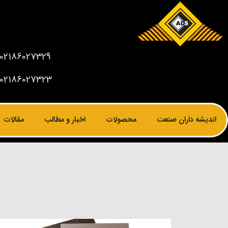
02186027329
02186027323
اندیشه داران صنعت
محصولات
اخبار و مطالب
مقالات