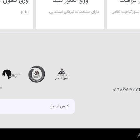
 گرافیت
ورق نسوز میکا
دارای مشخصات فیزیکی استثنایی
ptfe
0218602733
ز