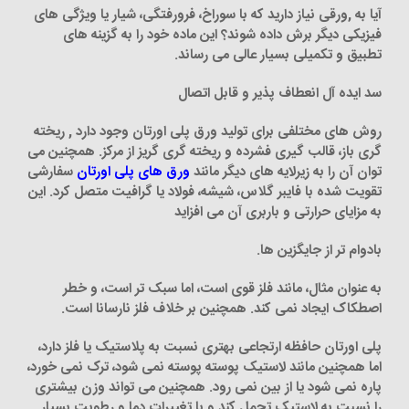
آیا به ,ورقی نیاز دارید که با سوراخ، فرورفتگی، شیار یا ویژگی های
فیزیکی دیگر برش داده شوند؟ این ماده خود را به گزینه های
تطبیق و تکمیلی بسیار عالی می رساند.
سد ایده آل انعطاف پذیر و قابل اتصال
روش های مختلفی برای تولید ورق پلی اورتان وجود دارد , ریخته
گری باز، قالب گیری فشرده و ریخته گری گریز از مرکز. همچنین می
توان آن را به زیرلایه های دیگر مانند
ورق های پلی اورتان
سفارشی
تقویت شده با فایبر گلاس، شیشه، فولاد یا گرافیت متصل کرد. این
به مزایای حرارتی و باربری آن می افزاید
بادوام تر از جایگزین ها.
به عنوان مثال، مانند فلز قوی است، اما سبک تر است، و خطر
اصطکاک ایجاد نمی کند. همچنین بر خلاف فلز نارسانا است.
پلی اورتان حافظه ارتجاعی بهتری نسبت به پلاستیک یا فلز دارد،
اما همچنین مانند لاستیک پوسته پوسته نمی شود، ترک نمی خورد،
پاره نمی شود یا از بین نمی رود. همچنین می تواند وزن بیشتری
را نسبت به لاستیک تحمل کند و با تغییرات دما و رطوبت بسیار