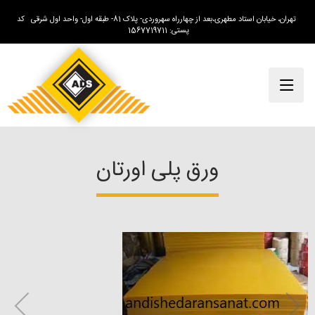
تهران، خیابان استاد مطهری،بعد از چهارراه سهروردی- پلاک 81- طبقه اول- واحد اول شرقی کد
پستی: 1567719711
ورق پلی اورتان