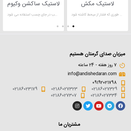
لاستیک مکش
لاستیک ساکشن وکیوم
لاستیک وکیوم عملیات برداشتن گازها و مایعات یا هرچیز دیگر از یک حجم و یا سطح به طوری که فشار از میحط کاشته شود.
مکنده های لاستیکی که برای مدت کوتاهی به عنوان چسب در جای چسب استفاده می شود.
میزبان صدای گرمتان هستیم
7 روز هفته - 24 ساعته
info@andishedaran.com
09192021798
02186023179
02186027323
02186027329
02186027307
02186027334
مشتریان ما