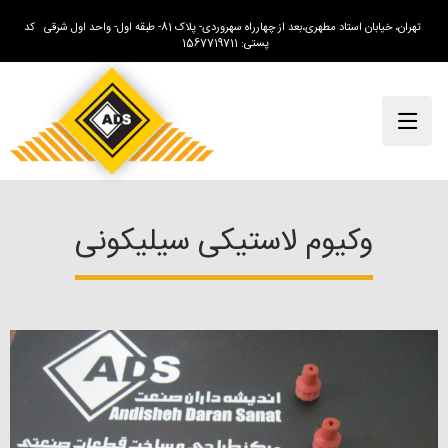
تهران، خیابان استاد مطهری،بعد از چهارراه سهروردی- پلاک 81- طبقه اول- واحد اول شرقی کد
پستی: 1567719711
وکیوم لاستیکی سیلیکونی