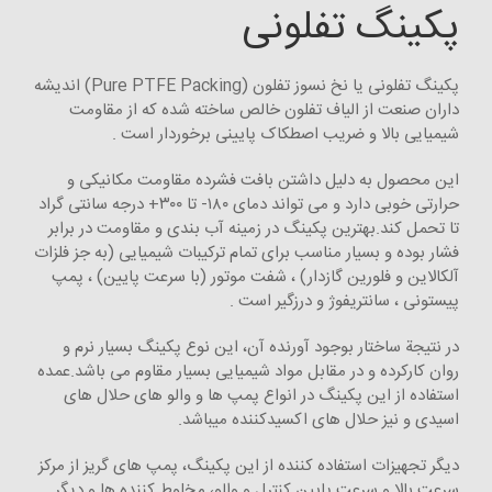
پکینگ تفلونی
پکینگ تفلونی یا نخ نسوز تفلون (Pure PTFE Packing) اندیشه
داران صنعت از الیاف تفلون خالص ساخته شده که از مقاومت
شیمیایی بالا و ضریب اصطکاک پایینی برخوردار است .
این محصول به دلیل داشتن بافت فشرده مقاومت مکانیکی و
حرارتی خوبی دارد و می تواند دمای ۱۸۰- تا ۳۰۰+ درجه سانتی گراد
تا تحمل کند.بهترین پکینگ در زمینه آب بندی و مقاومت در برابر
فشار بوده و بسیار مناسب برای تمام ترکیبات شیمیایی (به جز فلزات
آلکالاین و فلورین گازدار) ، شفت موتور (با سرعت پایین) ، پمپ
پیستونی ، سانتریفوژ و درزگیر است .
در نتیجة ساختار بوجود آورنده آن، این نوع پکینگ بسیار نرم و
روان کارکرده و در مقابل مواد شیمیایی بسیار مقاوم می باشد.عمده
استفاده از این پکینگ در انواع پمپ ها و والو های حلال های
اسیدی و نیز حلال های اکسیدکننده میباشد.
دیگر تجهیزات استفاده کننده از این پکینگ، پمپ های گریز از مرکز
سرعت بالا و سرعت پایین کنترل و والو، مخلوط کننده ها و دیگر