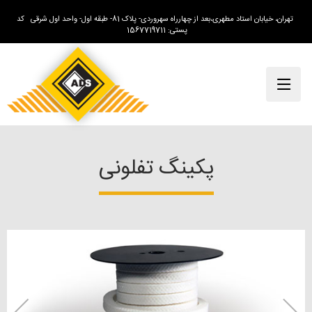
تهران، خیابان استاد مطهری،بعد از چهارراه سهروردی- پلاک 81- طبقه اول- واحد اول شرقی کد
پستی: 1567719711
پکینگ تفلونی