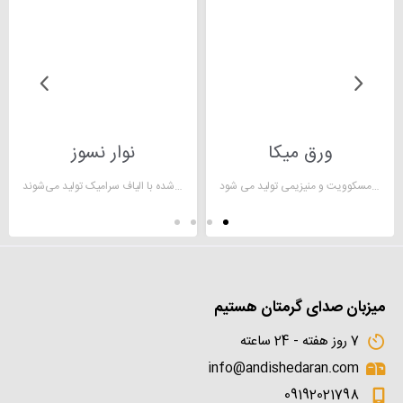
ورق میکا
نوار نسوز
ورق میکا جایگزین بسیار خوبی برای عایق آزبست میباشد. این ورق ها را می توان به صورت ورق های نرم، سخت، رولی و طلق میکای عرضه کرد. میکای نسوز از مسکوویت و منیزیمی تولید می شود.
نوار نسوز از کامپوزیت‌های اکسید آلومینیوم پوشیده شده با الیاف سرامیک تولید می‌شوند
میزبان صدای گرمتان هستیم
7 روز هفته - 24 ساعته
info@andishedaran.com
09192021798