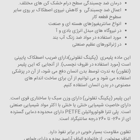
درمان ضد چسبندگی سطح درام خشک کن های مختلف.
اعمال ضد چسبندگی و کاهش نیروی اصطکاک بر روی سایر
سطوح قطعه کار
انواع سانتریفیوژهای هسته ای و صنعت
در نیروگاه های مبدل انرژی بادی و آ
مورد استفاده در مواد ضد زنگ آب بند
در ژنراتورهای عظیم صنعتی
این ماده پلیمری (پکینگ تفلونی)دارای ضریب اصطکاک پایینی
است (مورد استفاده در ظروف نچسب). از آنجایی که این پلیمر
(تفلون) به ندرت توسط بدن انسان دفع می شود، از آن در پزشکی
استفاده می شود و می توانیم از آن برای ساخت اندام های
مصنوعی در بدن انسان استفاده کنیم.
این پلیمر (پکینگ تفلونی) دارای وزن سبک با ساختاری قوی است.
دارای خاصیت شیمیایی خنثی یا خنثی با اکثر مواد شیمیایی صنعتی
است. پلی تترا فلوئورواتیلن PETFE دارای محدوده دمایی گسترده
ای از 260- تا 260 درجه سانتیگراد است.
تفلون مقاومت بسیار خوبی در برابر نفوذ دارد.
الیاف مونولون از خانواده الیاف آرامید بوده و دارای خواص