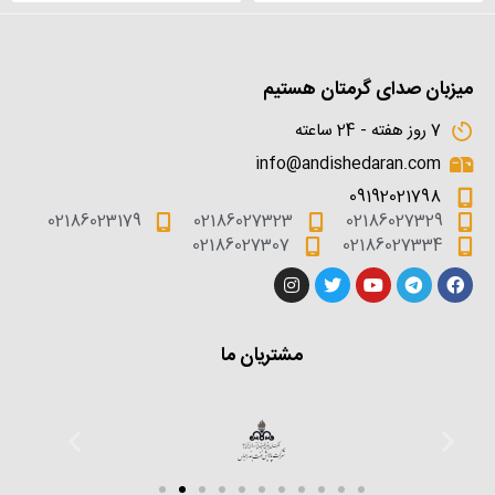
میزبان صدای گرمتان هستیم
7 روز هفته - 24 ساعته
info@andishedaran.com
09192021798
02186023179
02186027323
02186027329
02186027307
02186027334
مشتریان ما