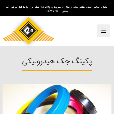
تهران، خیابان استاد مطهری،بعد از چهارراه سهروردی- پلاک 81- طبقه اول- واحد اول شرقی کد
پستی: 1567719711
پکینگ جک هیدرولیکی