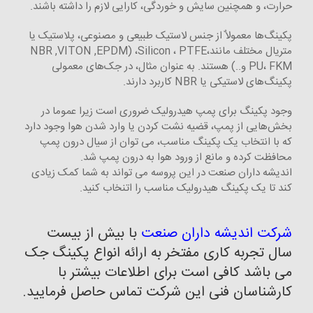
حرارت، و همچنین سایش و خوردگی، کارایی لازم را داشته باشند.
پکینگ‌ها معمولاٌ از جنس لاستیک طبیعی و مصنوعی، پلاستیک یا
متریال مختلف مانندNBR ,VITON ,EPDM) ،Silicon ، PTFE،
PU، FKM و..) هستند. به عنوان مثال، در جک‌های معمولی
پکینگ‌های لاستیکی یا NBR کاربرد دارند.
وجود پکینگ‌ برای پمپ هیدرولیک ضروری است زیرا عموما در
بخش‌هایی از پمپ، قضیه نشت ‌کردن یا وارد شدن هوا وجود دارد
که با انتخاب یک پکینگ مناسب، می ‌توان از سیال درون پمپ
محافظت کرده و مانع از ورود هوا به درون پمپ شد.
اندیشه داران صنعت در این پروسه می تواند به شما کمک زیادی
کند تا یک پکینگ هیدرولیک مناسب را اتنخاب کنید.
شرکت اندیشه داران صنعت
با بیش از بیست
سال تجربه کاری مفتخر به ارائه انواع پکینگ جک
می باشد کافی است برای اطلاعات بیشتر با
کارشناسان فنی این شرکت تماس حاصل فرمایید.