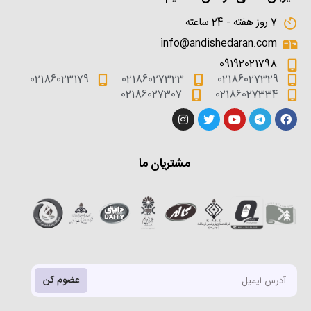
7 روز هفته - 24 ساعته
info@andishedaran.com
09192021798
02186023179
02186027323
02186027329
02186027307
02186027334
مشتریان ما
عضوم کن