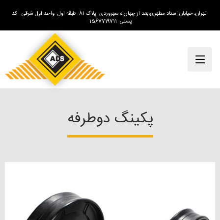
تهران، خیابان استاد مطهری،بعد از چهارراه سهروردی- پلاک 81- طبقه اول- واحد اول شرقی کد
پستی: 1567719711
پکینگ دوطرفه