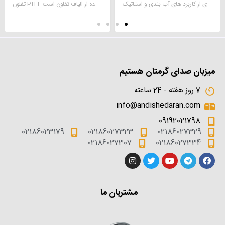
پکینگ فنردار ضروری برای طیف گسترده ای از کاربرد های آب بندی و استاتیک
تفلون PTFE پکینگ بافته شده از الیاف تفلون است.
میزبان صدای گرمتان هستیم
7 روز هفته - 24 ساعته
info@andishedaran.com
09192021798
02186023179
02186027323
02186027329
02186027307
02186027334
مشتریان ما