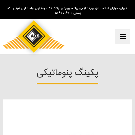
تهران، خیابان استاد مطهری،بعد از چهارراه سهروردی- پلاک 81- طبقه اول- واحد اول شرقی کد
پستی: 1567719711
پکینگ پنوماتیکی