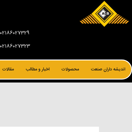
02186027329
02186027323
اندیشه داران صنعت
محصولات
اخبار و مطالب
مقالات