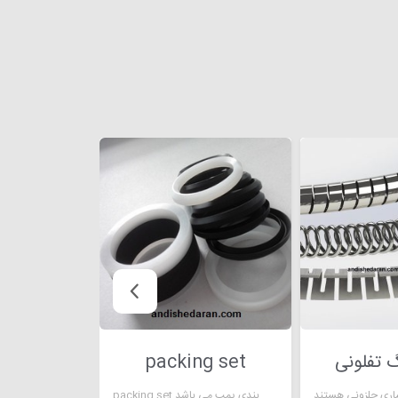
گ تفلونی
packing set
packing set ترکیبی است از یک سری حلقه های نرم و قابل انعطاف که محل قرارگیری آنها درون محفظه آب بندی پمپ می باشد.