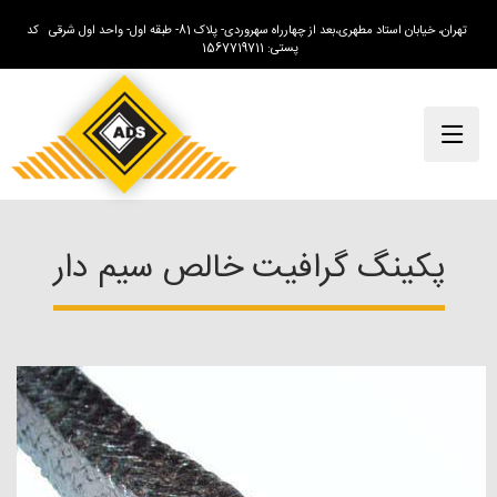
تهران، خیابان استاد مطهری،بعد از چهارراه سهروردی- پلاک 81- طبقه اول- واحد اول شرقی کد
پستی: 1567719711
پکینگ گرافیت خالص سیم دار