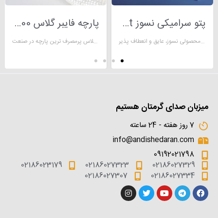
پتو سرامیکی نسوز Wool Ceramic Blanket
پارچه فایبر گلاس 200 گرمی
پتوهای سرامیکی محصولی نسوز، عایق و انعطاف پذیر
پارچه فایبر گلاس پرمصرف ترین پارچه در صنعت .
میزبان صدای گرمتان هستیم
7 روز هفته - 24 ساعته
info@andishedaran.com
09192021798
02186023179
02186027323
02186027329
02186027307
02186027334