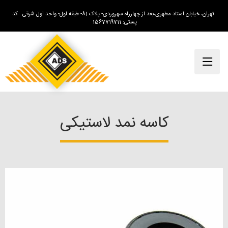
تهران، خیابان استاد مطهری،بعد از چهارراه سهروردی- پلاک 81- طبقه اول- واحد اول شرقی کد
پستی: 1567719711
کاسه نمد لاستیکی