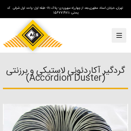
تهران، خیابان استاد مطهری،بعد از چهارراه سهروردی- پلاک 81- طبقه اول- واحد اول شرقی کد
پستی: 1567719711
گردگیر آکاردئونی لاستیکی و برزنتی
(Accordion Duster)