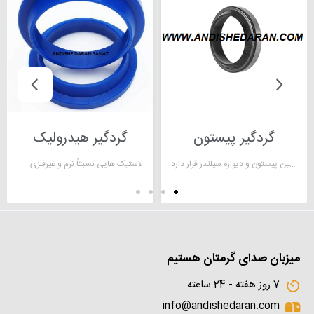
گردگیر پیستون
گردگیر هیدرولیک
گردگیر پیستون حلقه تقسیم لاستیکی یا فلزی است که بین پیستون و دیواره سیلندر قرار دارد
لاستیک هایی نسبتاً نرم و غیرفلزی
میزبان صدای گرمتان هستیم
7 روز هفته - 24 ساعته
info@andishedaran.com