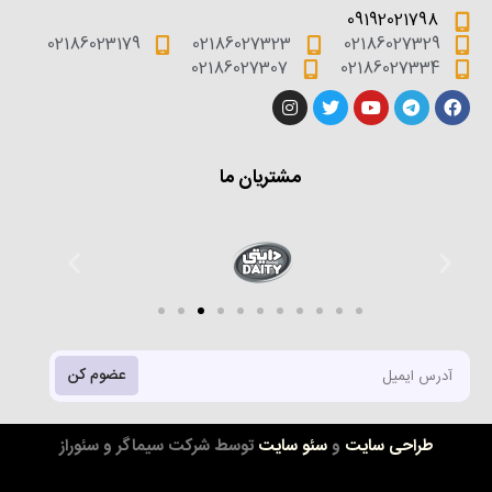
09192021798
02186023179
02186027323
02186027329
02186027307
02186027334
مشتریان ما
عضوم کن
طراحی سایت
و
سئو سایت
توسط شرکت سیماگر و سئوراز