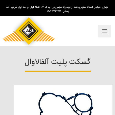
تهران، خیابان استاد مطهری،بعد از چهارراه سهروردی- پلاک 81- طبقه اول- واحد اول شرقی کد
پستی: 1567719711
گسکت پلیت آلفالاوال