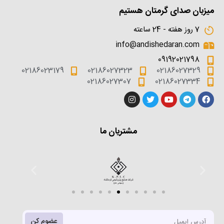
میزبان صدای گرمتان هستیم
7 روز هفته - 24 ساعته
info@andishedaran.com
09192021798
02186023179
02186027323
02186027329
02186027307
02186027334
مشتریان ما
عضوم کن