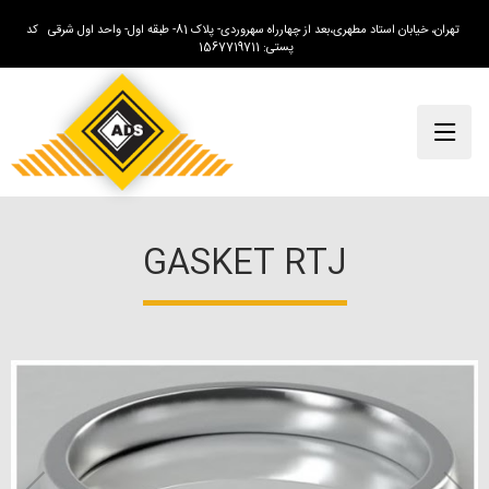
تهران، خیابان استاد مطهری،بعد از چهارراه سهروردی- پلاک 81- طبقه اول- واحد اول شرقی کد
پستی: 1567719711
GASKET RTJ