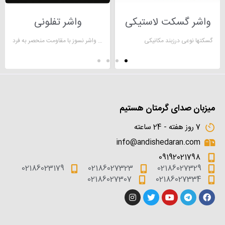
واشر گسکت لاستیکی
واشر تفلونی
گسکت­ها نوعی درزبند مکانیکی
یک واشر نسوز با مقاومت منحصر به فرد
میزبان صدای گرمتان هستیم
7 روز هفته - 24 ساعته
info@andishedaran.com
09192021798
02186023179
02186027323
02186027329
02186027307
02186027334