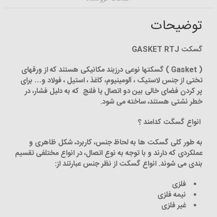
توضیحات
گسکت GASKET RTJ
( Gasket )
گسکت­ها نوعی درزبند مکانیکی هستند که از ورق­های
تختی از جنس لاستیک ، آلومینیوم، کاغذ ، استیل ، فولاد و… برای
پر کردن فضای خالی بین دو اتصال یا فلنج که به دلیل فشار، در
خطر نشتی هستند، ساخته می شود
.
انواع گسگت کدامند ؟
به طور کلی گسکت ها به لحاظ جنس، کاربرد، شکل ظاهری و
عملکردی که دارند و با توجه به نوع اتصال، در انواع مختلفی تقسیم
بندی می شوند. انواع گسکت از نظر جنس عبارتند از
:
فلزی
نیمه فلزی
غیر فلزی