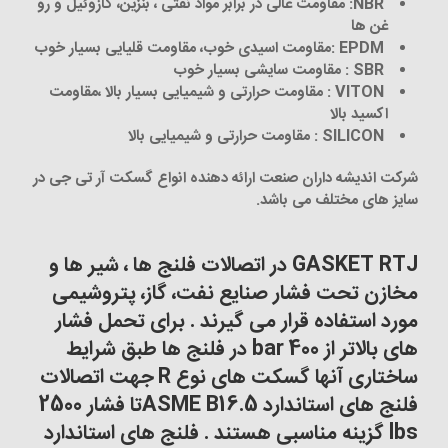
NBR:
مقاومت عالی در برابر مواد نفتی ، بنزین، گازوئیل و رو
غن ها
EPDM :
مقاومت اسیدی خوب، مقاومت قلیایی بسیار خوب
SBR :
مقاومت سایشی بسیار خوب
VITON :
مقاومت حرارتی و شیمیایی بسیار بالا ،مقاومت
اکسید بالا
SILICON :
مقاومت حرارتی و شیمیایی بالا
شرکت اندیشه داران صنعت ارائه دهنده انواع گسکت آر تی جی در
سایز های مختلف می باشد.
GASKET RTJ در اتصالات فلنج ها ، شیر ها و
مخازن تحت فشار صنایع نفت، گاز، پتروشیمی
مورد استفاده قرار می گیرند . برای تحمل فشار
های بالاتر از 400 bar در فلنج ها طبق شرایط
ساختاری آنها گسکت های نوع R جهت اتصالات
فلنج های استاندارد ASME B16.5تا فشار 2500
lbs گزینه مناسبی هستند . فلنج های استاندارد