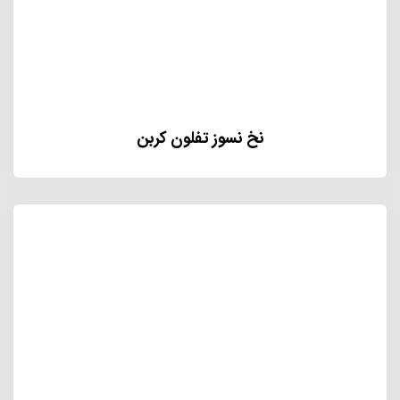
نخ نسوز تفلون کربن