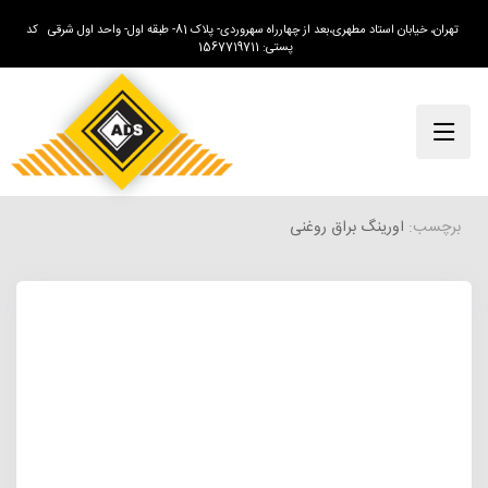
تهران، خیابان استاد مطهری،بعد از چهارراه سهروردی- پلاک 81- طبقه اول- واحد اول شرقی کد
پستی: 1567719711
برچسب:
اورینگ براق روغنی