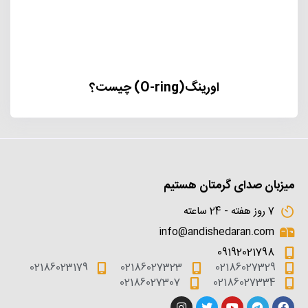
اورینگ(O-ring) چیست؟
میزبان صدای گرمتان هستیم
7 روز هفته - 24 ساعته
info@andishedaran.com
09192021798
02186023179
02186027323
02186027329
02186027307
02186027334