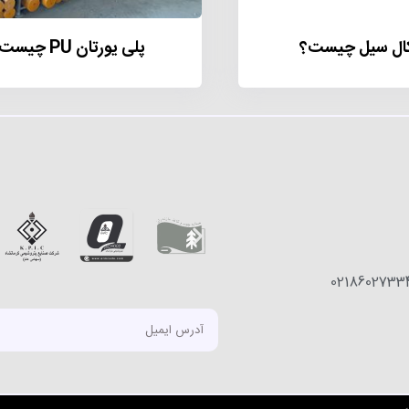
کال سیل چیست؟
پلی یورتان PU چیست؟
0218602733