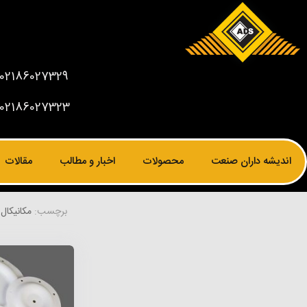
02186027329
02186027323
اندیشه داران صنعت
محصولات
اخبار و مطالب
مقالات
برچسب:
مکانیکال