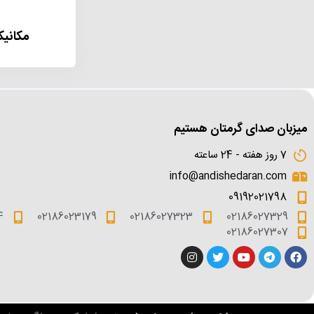
مکانی
میزبان صدای گرمتان هستیم
7 روز هفته - 24 ساعته
info@andishedaran.com
09192021798
4
02186023179
02186027323
02186027329
02186027307