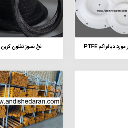
ورد دیافراگم PTFE
نخ نسوز تفلون کربن