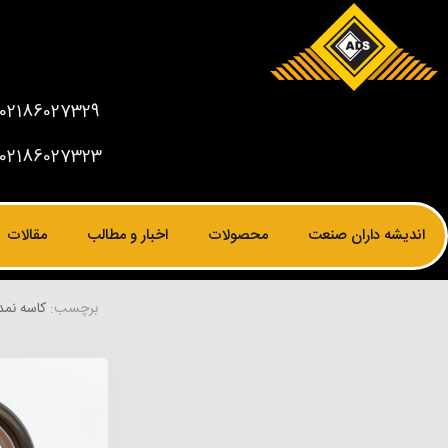
02186027329
02186027323
اندیشه داران صنعت
محصولات
اخبار و مطالب
مقالات
برچسب:
کاسه نمد