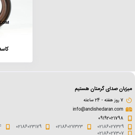
کاسه
میزبان صدای گرمتان هستیم
7 روز هفته - 24 ساعته
info@andishedaran.com
09192021798
4
02186023179
02186027323
02186027329
02186027307