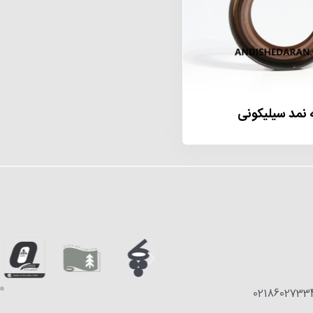
 نمد سیلیکونی
0218602733