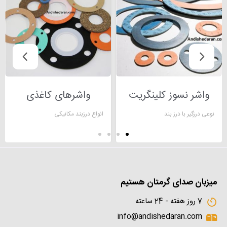
واشر نسوز کلینگریت
واشرهای کاغذی
نوعی درزگیر با درز بند
انواع درزبند مکانیکی
میزبان صدای گرمتان هستیم
7 روز هفته - 24 ساعته
info@andishedaran.com