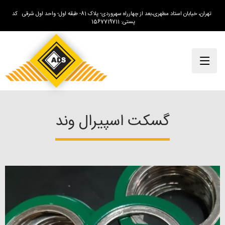
تهران، خیابان استاد مطهری،بعد از چهارراه سهروردی- پلاک 81- طبقه اول- واحد اول شرقی کد
پستی: 1567719711
گسکت اسپیرال وند