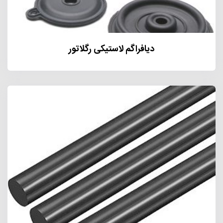
دیافراگم لاستیکی رگلاتور