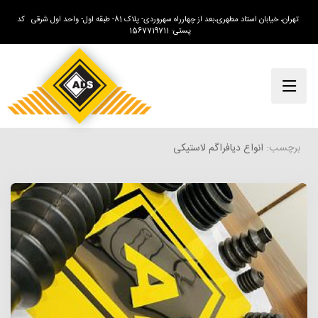
تهران، خیابان استاد مطهری،بعد از چهارراه سهروردی- پلاک 81- طبقه اول- واحد اول شرقی کد
پستی: 1567719711
برچسب:
انواع دیافراگم لاستیکی