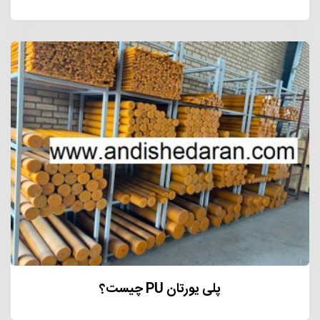
پلی یورتان PU چیست؟