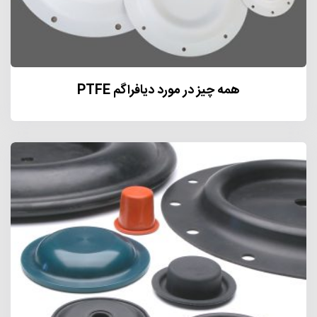
همه چیز در مورد دیافراگم PTFE