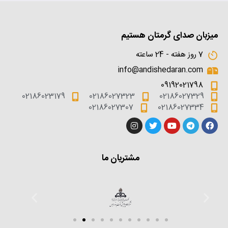
میزبان صدای گرمتان هستیم
7 روز هفته - 24 ساعته
info@andishedaran.com
09192021798
02186023179
02186027323
02186027329
02186027307
02186027334
مشتریان ما