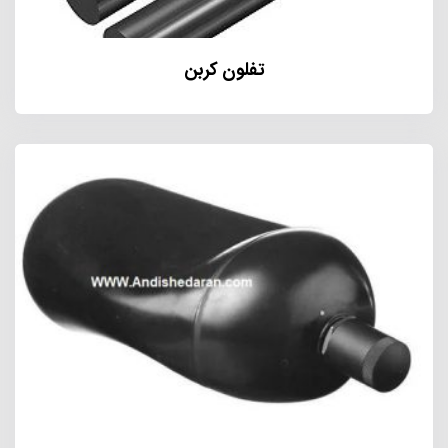
تفلون کربن